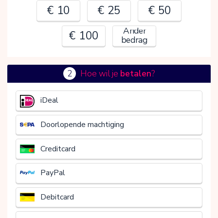
€ 10
€ 25
€ 50
Ander
€ 100
bedrag
2
Hoe wil je
betalen
?
€
iDeal
Doorlopende machtiging
Creditcard
PayPal
Debitcard