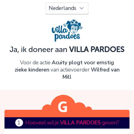
Oeps!
Je kunt nog niet verder vanwege:
Controleer en verbeter je invoer en probeer het
opnieuw.
Ja, ik doneer aan
VILLA PARDOES
OK
Voor de actie
Acuity plogt voor ernstig
zieke kinderen
van actievoerder
Wilfred van
Mill
1
Hoeveel wil je
VILLA PARDOES
geven?