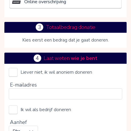
Online overschrijving
3
Totaalbedrag donatie
Kies eerst een bedrag dat je gaat doneren.
4
Laat weten
wie je bent
Liever niet, ik wil anoniem doneren
VILLA PARDOES
E-mailadres
Kies je vrijwillige bijdrage
Ik wil als bedrijf doneren
15%
0%
20%
Aanhef