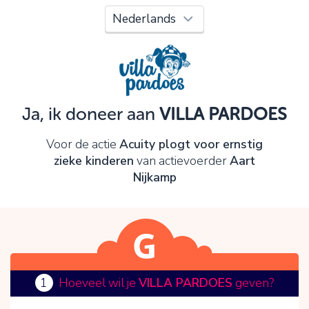
Oeps!
Je kunt nog niet verder vanwege:
Controleer en verbeter je invoer en probeer het
opnieuw.
Ja, ik doneer aan
VILLA PARDOES
OK
Voor de actie
Acuity plogt voor ernstig
zieke kinderen
van actievoerder
Aart
Nijkamp
1
Hoeveel wil je
VILLA PARDOES
geven?