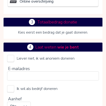
Online overschrijving
3
Totaalbedrag donatie
Kies eerst een bedrag dat je gaat doneren.
4
Laat weten
wie je bent
Liever niet, ik wil anoniem doneren
Door op V te klikken kies je wel of geen vrijwillige
E-mailadres
bijdrage
Ik wil als bedrijf doneren
Aanhef