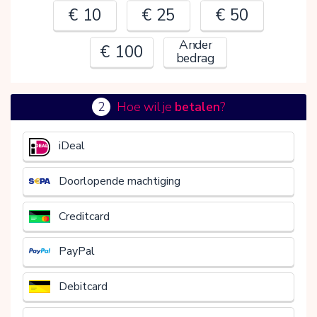
€ 10
€ 25
€ 50
Ander
€ 100
bedrag
2
Hoe wil je
betalen
?
€
iDeal
Doorlopende machtiging
Creditcard
PayPal
Debitcard