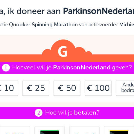
Oeps!
a, ik doneer aan
ParkinsonNederla
e kunt nog niet verder vanwege:
ctie
Quooker Spinning Marathon
van actievoerder
Michi
ontroleer en verbeter je invoer en probeer het opnieuw.
OK
Hoeveel wil je
ParkinsonNederland
geven?
1
Ande
€ 10
€ 25
€ 50
€ 100
bedr
Hoe wil je
betalen
?
2
€