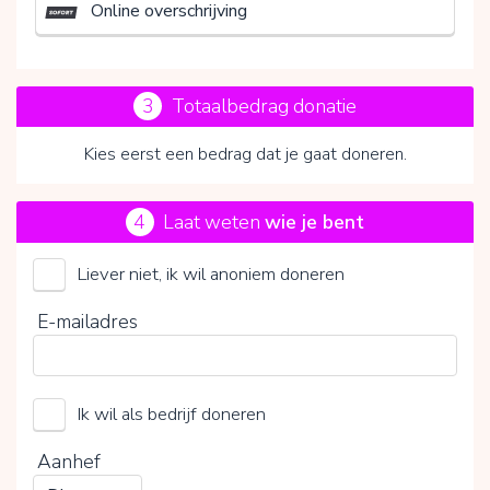
Online overschrijving
3
Totaalbedrag donatie
Kies eerst een bedrag dat je gaat doneren.
4
Laat weten
wie je bent
Liever niet, ik wil anoniem doneren
ParkinsonNederland
E-mailadres
Kies je vrijwillige bijdrage
Ik wil als bedrijf doneren
15%
0%
20%
Aanhef