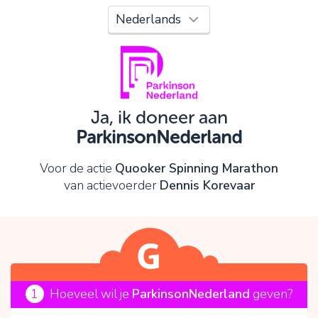
Oeps!
Je kunt nog niet verder vanwege:
Controleer en verbeter je invoer en probeer het
opnieuw.
Ja, ik doneer aan
ParkinsonNederland
OK
Voor de actie
Quooker Spinning Marathon
van actievoerder
Dennis Korevaar
1
Hoeveel wil je
ParkinsonNederland
geven?