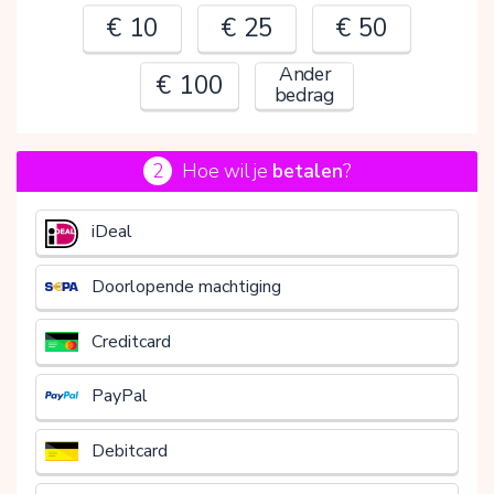
€ 10
€ 25
€ 50
Ander
€ 100
bedrag
2
Hoe wil je
betalen
?
€
iDeal
Doorlopende machtiging
Creditcard
PayPal
Debitcard