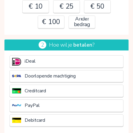
€ 10
€ 25
€ 50
Ander
€ 100
bedrag
2
Hoe wil je
betalen
?
€
iDeal
Doorlopende machtiging
Creditcard
PayPal
Debitcard