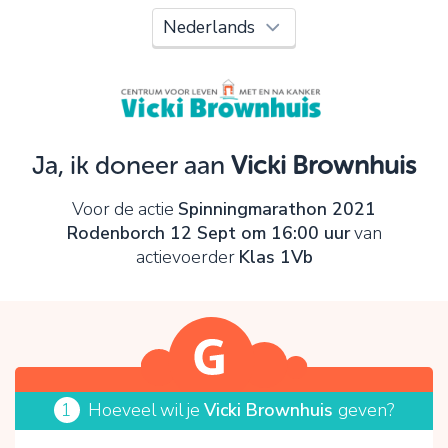
Oeps!
Je kunt nog niet verder vanwege:
Controleer en verbeter je invoer en probeer het
opnieuw.
Ja, ik doneer aan
Vicki Brownhuis
OK
Voor de actie
Spinningmarathon 2021
Rodenborch 12 Sept om 16:00 uur
van
actievoerder
Klas 1Vb
1
Hoeveel wil je
Vicki Brownhuis
geven?