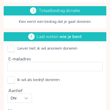
3
Totaalbedrag donatie
Kies eerst een bedrag dat je gaat doneren.
4
Laat weten
wie je bent
Liever niet, ik wil anoniem doneren
Vicki Brownhuis
E-mailadres
Kies je vrijwillige bijdrage
15%
Ik wil als bedrijf doneren
0%
20%
Aanhef