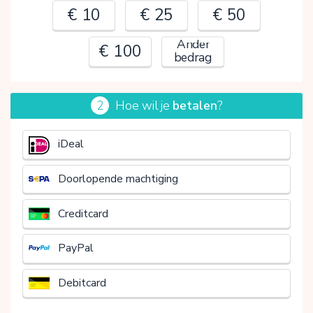
€ 10
€ 25
€ 50
Ander
€ 100
bedrag
2
Hoe wil je
betalen
?
€
iDeal
Doorlopende machtiging
Creditcard
PayPal
Debitcard