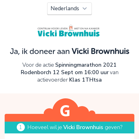
Oeps!
Je kunt nog niet verder vanwege:
Controleer en verbeter je invoer en probeer het
opnieuw.
Ja, ik doneer aan
Vicki Brownhuis
OK
Voor de actie
Spinningmarathon 2021
Rodenborch 12 Sept om 16:00 uur
van
actievoerder
Klas 1THtsa
1
Hoeveel wil je
Vicki Brownhuis
geven?