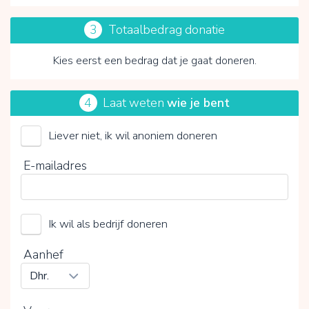
3
Totaalbedrag donatie
Kies eerst een bedrag dat je gaat doneren.
4
Laat weten
wie je bent
Liever niet, ik wil anoniem doneren
Vicki Brownhuis
E-mailadres
Kies je vrijwillige bijdrage
15%
Ik wil als bedrijf doneren
0%
20%
Aanhef