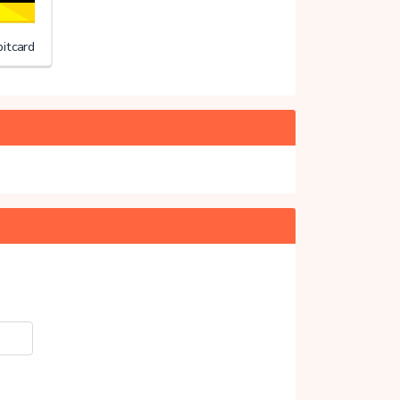
itcard
20%