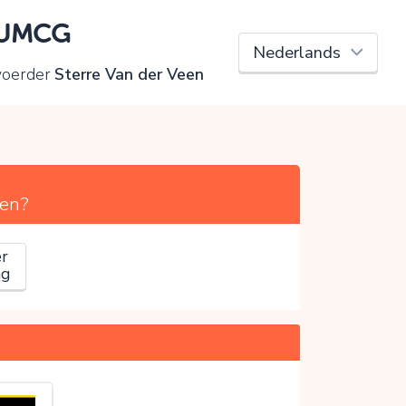
s UMCG
voerder
Sterre Van der Veen
en?
r
ag