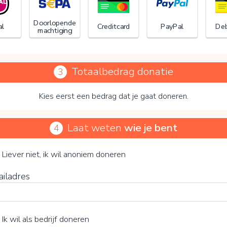
Doorlopende
al
Creditcard
PayPal
Deb
machtiging
Totaalbedrag donatie
3
Kies eerst een bedrag dat je gaat doneren.
Laat weten
wie je bent
4
Stichting Steunfonds UMCG
je vrijwillige bijdrage
Liever niet, ik wil anoniem doneren
ailadres
15%
Ik wil als bedrijf doneren