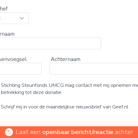
hef
rnaam
senvoegsel
Achternaam
Stichting Steunfonds UMCG mag contact met mij opnemen m
betrekking tot deze donatie
Schrijf mij in voor de maandelijkse nieuwsbrief van Geef.nl
Laat een
openbaar bericht/reactie
achter
5