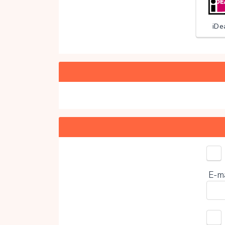
iDe
Kies 
E-m
0%