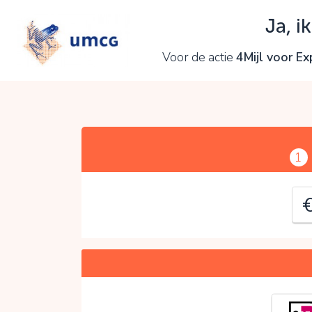
Ja, i
J
Voor de actie
4Mijl voor E
C
1