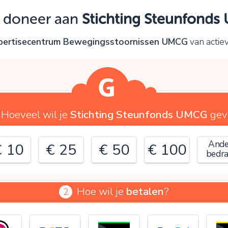
Oeps!
k doneer aan
Stichting Steunfond
e kunt nog niet verder vanwege:
xpertisecentrum Bewegingsstoornissen UMCG
van actie
ontroleer en verbeter je invoer en probeer het opnieuw.
OK
Hoeveel wil je
Stichting Steunfonds UMCG
gev
Ande
€ 10
€ 25
€ 50
€ 100
bedr
Hoe wil je
betalen
?
2
€