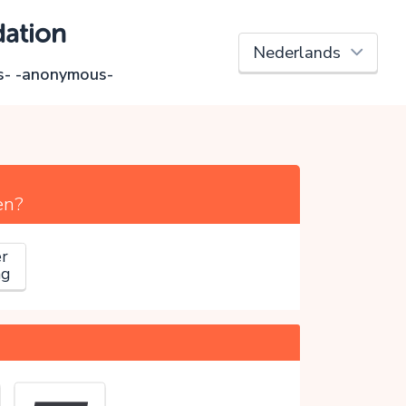
dation
s- -anonymous-
en?
r
ag