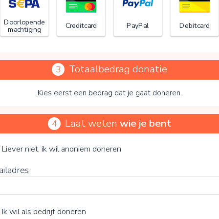
Doorlopende
Creditcard
PayPal
Debitcard
machtiging
Totaalbedrag donatie
3
Kies eerst een bedrag dat je gaat doneren.
Laat weten
wie je bent
4
Stichting Aloha Foundation
je vrijwillige bijdrage
Liever niet, ik wil anoniem doneren
ailadres
15%
Ik wil als bedrijf doneren