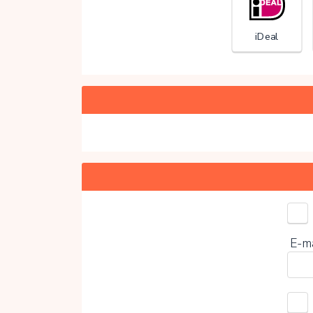
iDeal
Kies 
E-m
0%