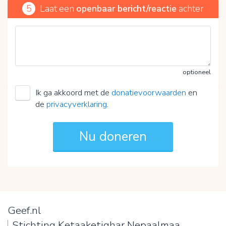
5
Laat een
openbaar bericht/reactie
achter
optioneel
Ik ga akkoord met de
donatievoorwaarden
en
de
privacyverklaring
.
Geef.nl
Stichting Ketaaketighar Nepaalmaa