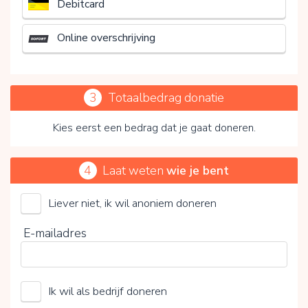
Debitcard
Online overschrijving
3
Totaalbedrag donatie
Kies eerst een bedrag dat je gaat doneren.
4
Laat weten
wie je bent
Liever niet, ik wil anoniem doneren
Stichting Ketaaketighar Nepaalmaa
E-mailadres
Kies je vrijwillige bijdrage
Ik wil als bedrijf doneren
15%
0%
20%