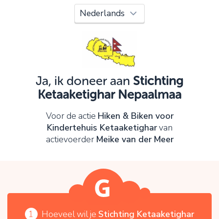
Oeps!
Je kunt nog niet verder vanwege:
Controleer en verbeter je invoer en probeer het
opnieuw.
Ja, ik doneer aan
Stichting
Ketaaketighar Nepaalmaa
OK
Voor de actie
Hiken & Biken voor
Kindertehuis Ketaaketighar
van
actievoerder
Meike van der Meer
1
Hoeveel wil je
Stichting Ketaaketighar