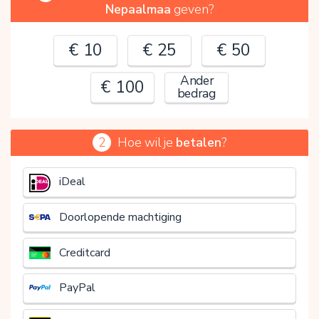
Nepaalmaa
geven?
€ 10
€ 25
€ 50
Ander
€ 100
bedrag
2
Hoe wil je
betalen
?
€
iDeal
Doorlopende machtiging
Creditcard
PayPal