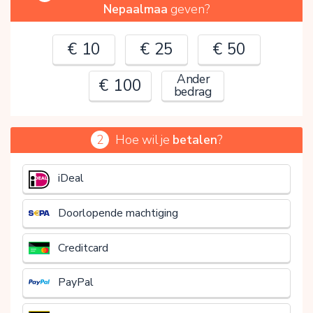
Nepaalmaa
geven?
€ 10
€ 25
€ 50
Ander
€ 100
bedrag
2
Hoe wil je
betalen
?
€
iDeal
Doorlopende machtiging
Creditcard
PayPal