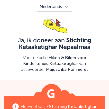
Oeps!
Je kunt nog niet verder vanwege:
Controleer en verbeter je invoer en probeer het
opnieuw.
Ja, ik doneer aan
Stichting
Ketaaketighar Nepaalmaa
OK
Voor de actie
Hiken & Biken voor
Kindertehuis Ketaaketighar
van
actievoerder
Majuschka Pommerel
1
Hoeveel wil je
Stichting Ketaaketighar