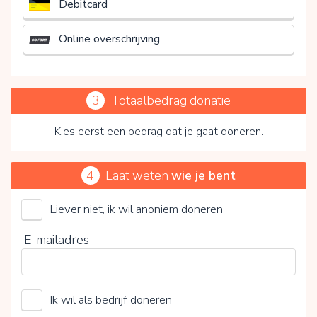
Debitcard
Online overschrijving
3
Totaalbedrag donatie
Kies eerst een bedrag dat je gaat doneren.
4
Laat weten
wie je bent
Liever niet, ik wil anoniem doneren
Door op V te klikken kies je wel of geen vrijwillige
E-mailadres
bijdrage
Ik wil als bedrijf doneren