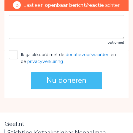
5
Laat een
openbaar bericht/reactie
achter
optioneel
Ik ga akkoord met de
donatievoorwaarden
en
de
privacyverklaring
.
Geef.nl
Stichting Ketaaketighar Nepaalmaa