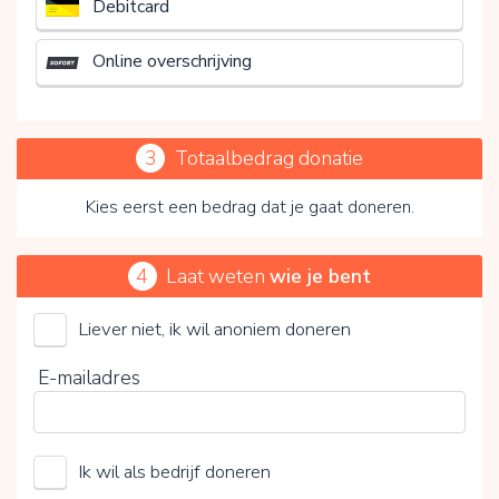
Debitcard
Online overschrijving
3
Totaalbedrag donatie
Kies eerst een bedrag dat je gaat doneren.
4
Laat weten
wie je bent
Liever niet, ik wil anoniem doneren
Door op V te klikken kies je wel of geen vrijwillige
E-mailadres
bijdrage
Ik wil als bedrijf doneren