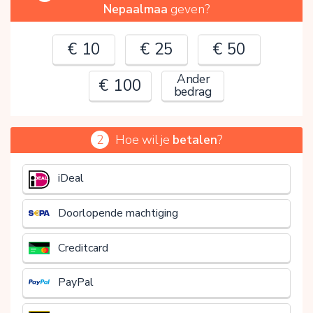
Nepaalmaa
geven?
€ 10
€ 25
€ 50
Ander
€ 100
bedrag
2
Hoe wil je
betalen
?
€
iDeal
Doorlopende machtiging
Creditcard
PayPal