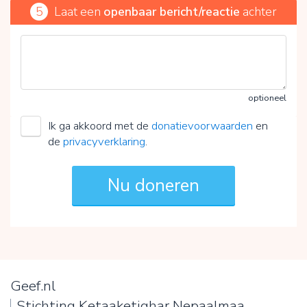
5
Laat een
openbaar bericht/reactie
achter
optioneel
Ik ga akkoord met de
donatievoorwaarden
en
de
privacyverklaring
.
Geef.nl
Stichting Ketaaketighar Nepaalmaa