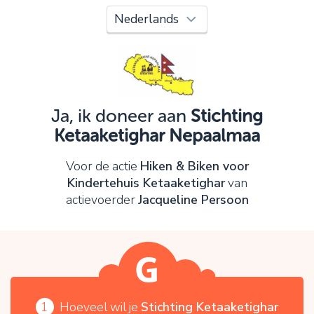
Oeps!
Je kunt nog niet verder vanwege:
Controleer en verbeter je invoer en probeer het
opnieuw.
Ja, ik doneer aan
Stichting
Ketaaketighar Nepaalmaa
OK
Voor de actie
Hiken & Biken voor
Kindertehuis Ketaaketighar
van
actievoerder
Jacqueline Persoon
1
Hoeveel wil je
Stichting Ketaaketighar