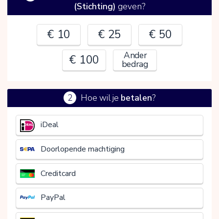
(Stichting)
geven?
€ 10
€ 25
€ 50
Ander
€ 100
bedrag
2
Hoe wil je
betalen
?
€
iDeal
Doorlopende machtiging
Creditcard
PayPal