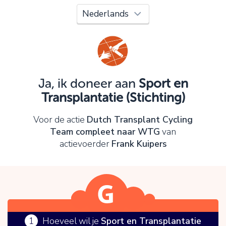
Oeps!
Je kunt nog niet verder vanwege:
Controleer en verbeter je invoer en probeer het
opnieuw.
Ja, ik doneer aan
Sport en
Transplantatie (Stichting)
OK
Voor de actie
Dutch Transplant Cycling
Team compleet naar WTG
van
actievoerder
Frank Kuipers
1
Hoeveel wil je
Sport en Transplantatie