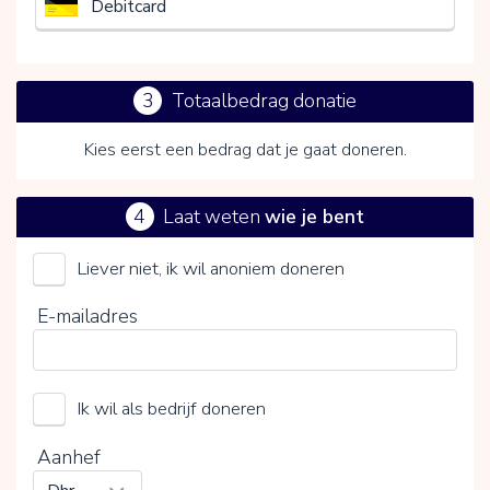
Debitcard
3
Totaalbedrag donatie
Kies eerst een bedrag dat je gaat doneren.
4
Laat weten
wie je bent
Liever niet, ik wil anoniem doneren
Sport en Transplantatie (Stichting)
E-mailadres
Kies je vrijwillige bijdrage
Ik wil als bedrijf doneren
15%
0%
20%
Aanhef