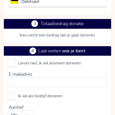
Debitcard
3
Totaalbedrag donatie
Kies eerst een bedrag dat je gaat doneren.
4
Laat weten
wie je bent
Liever niet, ik wil anoniem doneren
Sport en Transplantatie (Stichting)
E-mailadres
Kies je vrijwillige bijdrage
Ik wil als bedrijf doneren
15%
0%
20%
Aanhef