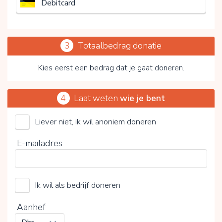
Debitcard
3
Totaalbedrag donatie
Kies eerst een bedrag dat je gaat doneren.
4
Laat weten
wie je bent
Liever niet, ik wil anoniem doneren
Stichting Adamas Inloophuis
E-mailadres
Kies je vrijwillige bijdrage
Ik wil als bedrijf doneren
15%
0%
20%
Aanhef