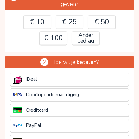
geven?
€ 10
€ 25
€ 50
Ander
€ 100
bedrag
2
Hoe wil je
betalen
?
€
iDeal
Doorlopende machtiging
Creditcard
PayPal