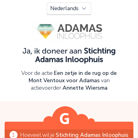
Oeps!
Je kunt nog niet verder vanwege:
Controleer en verbeter je invoer en probeer het
opnieuw.
Ja, ik doneer aan
Stichting
Adamas Inloophuis
OK
Voor de actie
Een zetje in de rug op de
Mont Ventoux voor Adamas
van
actievoerder
Annette Wiersma
1
Hoeveel wil je
Stichting Adamas Inloophuis