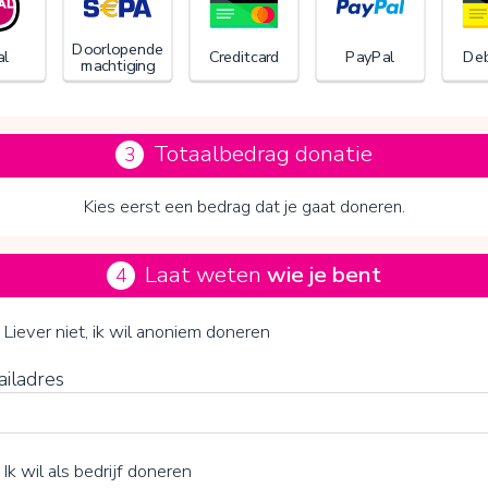
Doorlopende
al
Creditcard
PayPal
Deb
machtiging
Totaalbedrag donatie
3
Kies eerst een bedrag dat je gaat doneren.
Laat weten
wie je bent
4
 op V te klikken kies je wel of geen vrijwillige bijdrage
Liever niet, ik wil anoniem doneren
ailadres
Ik wil als bedrijf doneren