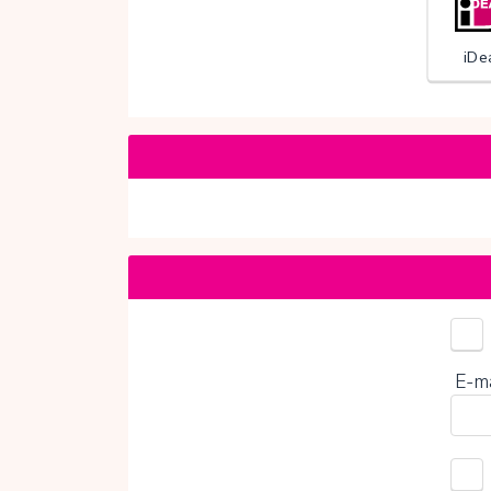
iDe
Door
E-m