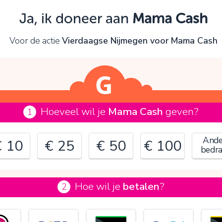
Oeps!
Ja, ik doneer aan
Mama Cash
e kunt nog niet verder vanwege:
Voor de actie
Vierdaagse Nijmegen voor Mama Cash
ontroleer en verbeter je invoer en probeer het opnieuw.
OK
Hoeveel wil je
Mama Cash
geven?
1
Ande
€ 10
€ 25
€ 50
€ 100
bedr
Hoe wil je
betalen
?
2
€