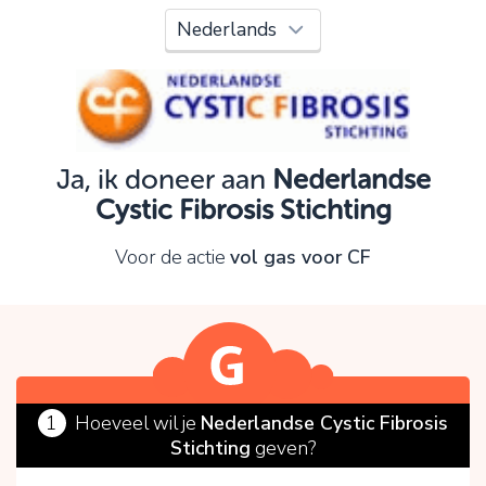
Oeps!
Je kunt nog niet verder vanwege:
Controleer en verbeter je invoer en probeer het
opnieuw.
Ja, ik doneer aan
Nederlandse
Cystic Fibrosis Stichting
OK
Voor de actie
vol gas voor CF
1
Hoeveel wil je
Nederlandse Cystic Fibrosis
Stichting
geven?