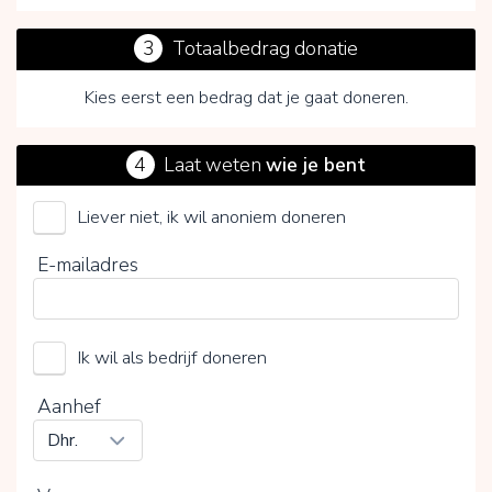
3
Totaalbedrag donatie
Kies eerst een bedrag dat je gaat doneren.
4
Laat weten
wie je bent
Liever niet, ik wil anoniem doneren
Nederlandse Cystic Fibrosis Stichting
E-mailadres
Kies je vrijwillige bijdrage
Ik wil als bedrijf doneren
15%
0%
20%
Aanhef