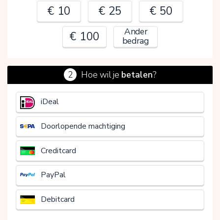
€ 10
€ 25
€ 50
Ander
€ 100
bedrag
2
Hoe wil je
betalen
?
€
iDeal
Doorlopende machtiging
Creditcard
PayPal
Debitcard