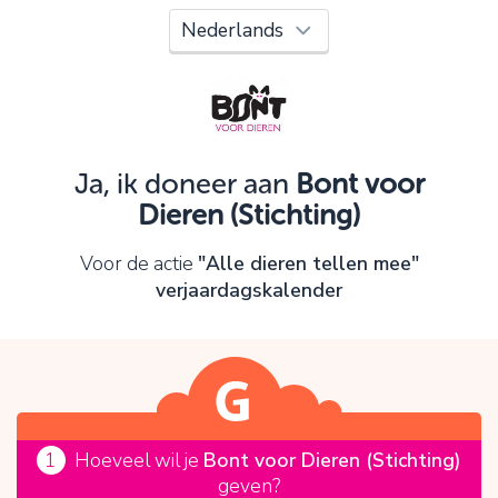
Oeps!
Je kunt nog niet verder vanwege:
Controleer en verbeter je invoer en probeer het
opnieuw.
Ja, ik doneer aan
Bont voor
Dieren (Stichting)
OK
Voor de actie
"Alle dieren tellen mee"
verjaardagskalender
1
Hoeveel wil je
Bont voor Dieren (Stichting)
geven?