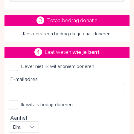
3
Totaalbedrag donatie
Kies eerst een bedrag dat je gaat doneren.
4
Laat weten
wie je bent
Liever niet, ik wil anoniem doneren
Door op V te klikken kies je wel of geen vrijwillige
E-mailadres
bijdrage
Ik wil als bedrijf doneren
Aanhef