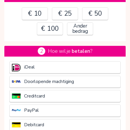
€ 10
€ 25
€ 50
Ander
€ 100
bedrag
2
Hoe wil je
betalen
?
€
iDeal
Doorlopende machtiging
Creditcard
PayPal
Debitcard