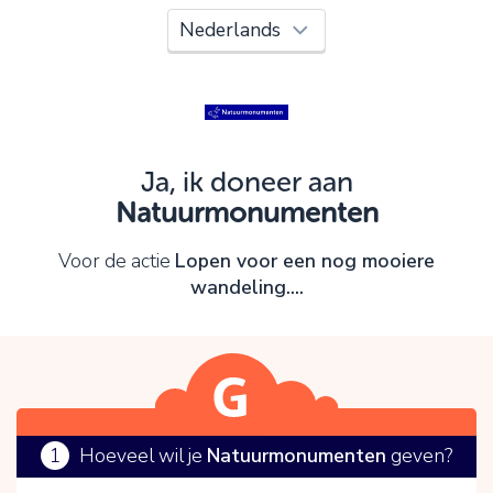
Oeps!
Je kunt nog niet verder vanwege:
Controleer en verbeter je invoer en probeer het
opnieuw.
Ja, ik doneer aan
Natuurmonumenten
OK
Voor de actie
Lopen voor een nog mooiere
wandeling....
1
Hoeveel wil je
Natuurmonumenten
geven?