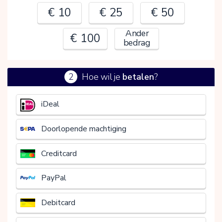
€ 10
€ 25
€ 50
Ander
€ 100
bedrag
2
Hoe wil je
betalen
?
€
iDeal
Doorlopende machtiging
Creditcard
PayPal
Debitcard