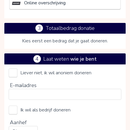
Online overschrijving
3
Totaalbedrag donatie
Kies eerst een bedrag dat je gaat doneren.
4
Laat weten
wie je bent
Liever niet, ik wil anoniem doneren
Natuurmonumenten
E-mailadres
Kies je vrijwillige bijdrage
Ik wil als bedrijf doneren
15%
0%
20%
Aanhef