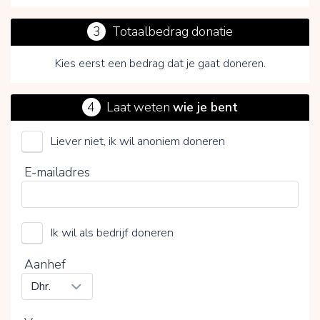
3
Totaalbedrag donatie
Kies eerst een bedrag dat je gaat doneren.
4
Laat weten
wie je bent
Liever niet, ik wil anoniem doneren
E-mailadres
Door op V te klikken kies je wel of geen vrijwillige
bijdrage
Ik wil als bedrijf doneren
Aanhef