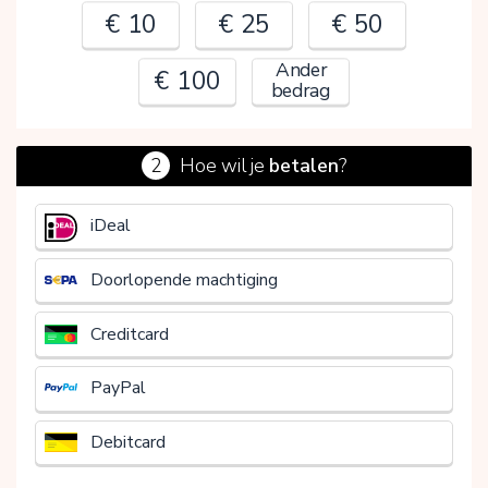
€ 10
€ 25
€ 50
Ander
€ 100
bedrag
2
Hoe wil je
betalen
?
€
iDeal
Doorlopende machtiging
Creditcard
PayPal
Debitcard