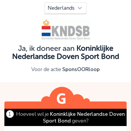
Oeps!
Je kunt nog niet verder vanwege:
Controleer en verbeter je invoer en probeer het
opnieuw.
Ja, ik doneer aan
Koninklijke
Nederlandse Doven Sport Bond
OK
Voor de actie
SponsOORloop
1
Hoeveel wil je
Koninklijke Nederlandse Doven
Sport Bond
geven?