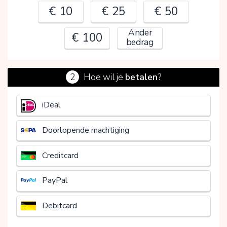
€ 10
€ 25
€ 50
Ander
€ 100
bedrag
2
Hoe wil je
betalen
?
€
iDeal
Doorlopende machtiging
Creditcard
PayPal
Debitcard