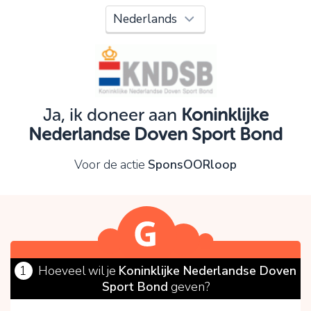
Oeps!
Je kunt nog niet verder vanwege:
Controleer en verbeter je invoer en probeer het
opnieuw.
Ja, ik doneer aan
Koninklijke
Nederlandse Doven Sport Bond
OK
Voor de actie
SponsOORloop
1
Hoeveel wil je
Koninklijke Nederlandse Doven
Sport Bond
geven?