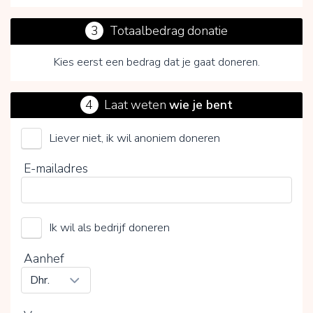
3
Totaalbedrag donatie
Kies eerst een bedrag dat je gaat doneren.
4
Laat weten
wie je bent
Liever niet, ik wil anoniem doneren
Koninklijke Nederlandse Doven Sport Bond
E-mailadres
Kies je vrijwillige bijdrage
Ik wil als bedrijf doneren
15%
0%
20%
Aanhef