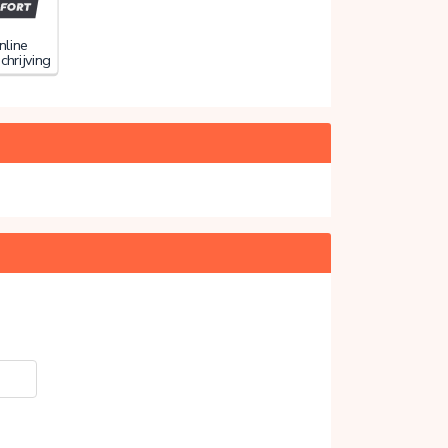
nline
chrijving