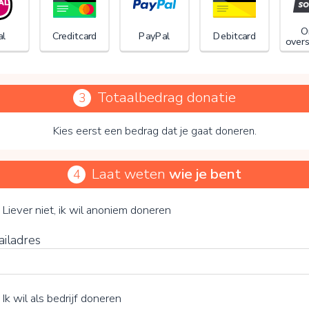
O
al
Creditcard
PayPal
Debitcard
overs
Totaalbedrag donatie
3
Kies eerst een bedrag dat je gaat doneren.
Laat weten
wie je bent
4
 op V te klikken kies je wel of geen vrijwillige bijdrage
Liever niet, ik wil anoniem doneren
ailadres
Ik wil als bedrijf doneren