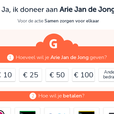
Oeps!
Ja, ik doneer aan
Arie Jan de Jon
e kunt nog niet verder vanwege:
Voor de actie
Samen zorgen voor elkaar
ontroleer en verbeter je invoer en probeer het opnieuw.
OK
Hoeveel wil je
Arie Jan de Jong
geven?
1
Ande
€ 10
€ 25
€ 50
€ 100
bedr
Hoe wil je
betalen
?
2
€