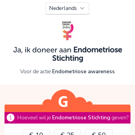
Oeps!
Je kunt nog niet verder vanwege:
Controleer en verbeter je invoer en probeer het
opnieuw.
Ja, ik doneer aan
Endometriose
Stichting
OK
Voor de actie
Endometriose awareness
1
Hoeveel wil je
Endometriose Stichting
geven?