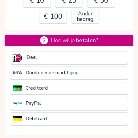
€ 10
€ 25
€ 50
Ander
€ 100
bedrag
2
Hoe wil je
betalen
?
€
iDeal
Doorlopende machtiging
Creditcard
PayPal
Debitcard