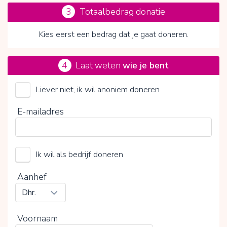
3
Totaalbedrag donatie
Kies eerst een bedrag dat je gaat doneren.
4
Laat weten
wie je bent
Liever niet, ik wil anoniem doneren
Endometriose Stichting
E-mailadres
Kies je vrijwillige bijdrage
Ik wil als bedrijf doneren
15%
0%
20%
Aanhef
Voornaam