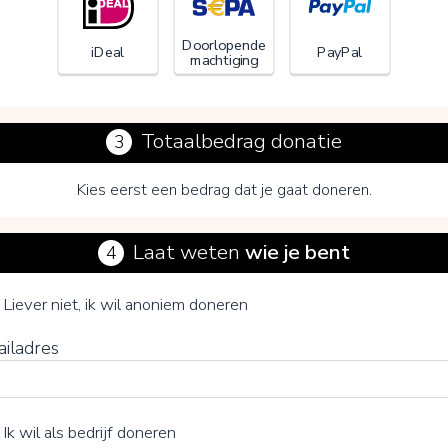
Doorlopende
iDeal
PayPal
machtiging
Totaalbedrag donatie
3
Kies eerst een bedrag dat je gaat doneren.
Laat weten
wie je bent
4
Humanitas
je vrijwillige bijdrage
Liever niet, ik wil anoniem doneren
ailadres
15%
Ik wil als bedrijf doneren