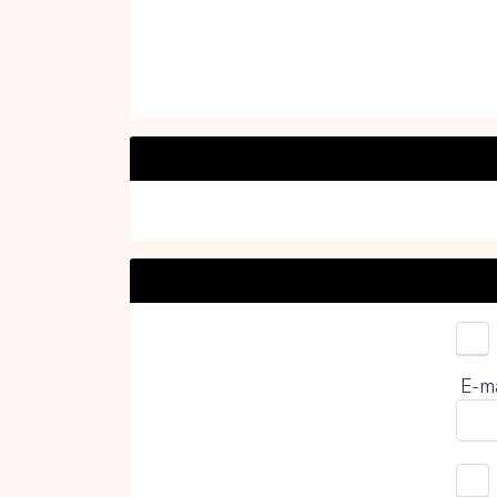
Kies 
E-m
0%