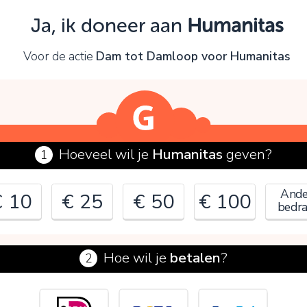
Oeps!
Ja, ik doneer aan
Humanitas
e kunt nog niet verder vanwege:
Voor de actie
Dam tot Damloop voor Humanitas
ontroleer en verbeter je invoer en probeer het opnieuw.
OK
Hoeveel wil je
Humanitas
geven?
1
Ande
€ 10
€ 25
€ 50
€ 100
bedr
Hoe wil je
betalen
?
2
€