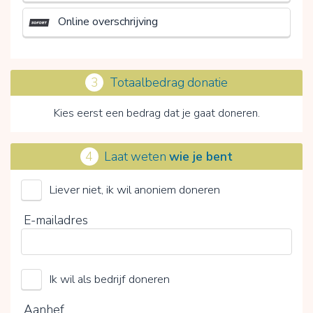
Online overschrijving
3
Totaalbedrag donatie
Kies eerst een bedrag dat je gaat doneren.
4
Laat weten
wie je bent
Liever niet, ik wil anoniem doneren
Dierenhulp zonder Grenzen Internationaal
E-mailadres
Kies je vrijwillige bijdrage
Ik wil als bedrijf doneren
15%
0%
20%
Aanhef