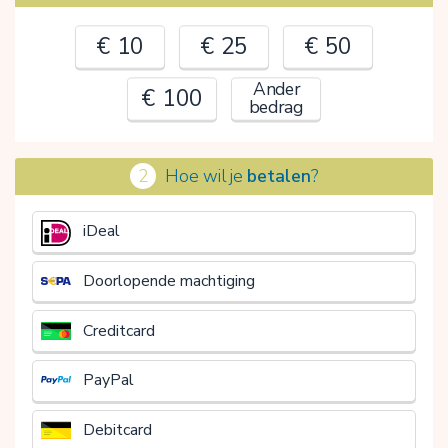
€ 10
€ 25
€ 50
Ander
€ 100
bedrag
2
Hoe wil je
betalen
?
€
iDeal
Doorlopende machtiging
Creditcard
PayPal
Debitcard