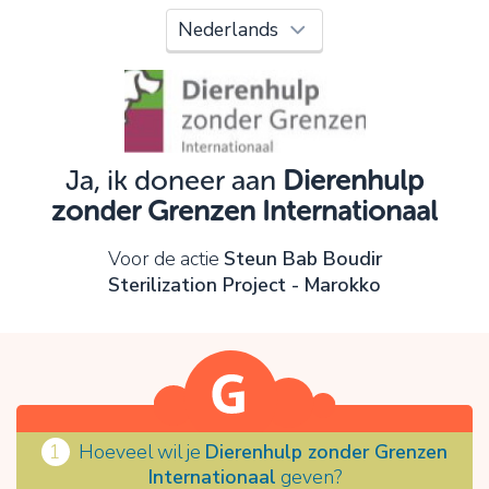
Oeps!
Je kunt nog niet verder vanwege:
Controleer en verbeter je invoer en probeer het
opnieuw.
Ja, ik doneer aan
Dierenhulp
zonder Grenzen Internationaal
OK
Voor de actie
Steun Bab Boudir
Sterilization Project - Marokko
1
Hoeveel wil je
Dierenhulp zonder Grenzen
Internationaal
geven?