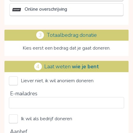
Online overschrijving
3
Totaalbedrag donatie
Kies eerst een bedrag dat je gaat doneren.
4
Laat weten
wie je bent
Liever niet, ik wil anoniem doneren
Dierenhulp zonder Grenzen Internationaal
E-mailadres
Kies je vrijwillige bijdrage
Ik wil als bedrijf doneren
15%
0%
20%
Aanhef