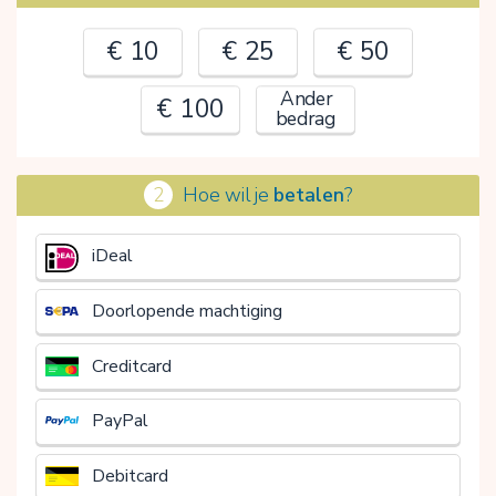
€ 10
€ 25
€ 50
Ander
€ 100
bedrag
2
Hoe wil je
betalen
?
€
iDeal
Doorlopende machtiging
Creditcard
PayPal
Debitcard