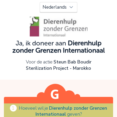
Oeps!
Je kunt nog niet verder vanwege:
Controleer en verbeter je invoer en probeer het
opnieuw.
Ja, ik doneer aan
Dierenhulp
zonder Grenzen Internationaal
OK
Voor de actie
Steun Bab Boudir
Sterilization Project - Marokko
1
Hoeveel wil je
Dierenhulp zonder Grenzen
Internationaal
geven?