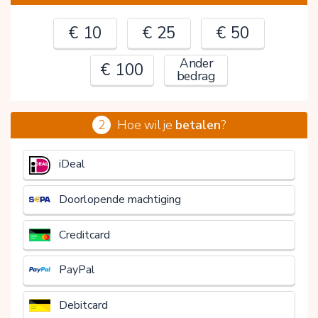
€ 10
€ 25
€ 50
Ander
€ 100
bedrag
2
Hoe wil je
betalen
?
€
iDeal
Doorlopende machtiging
Creditcard
PayPal
Debitcard