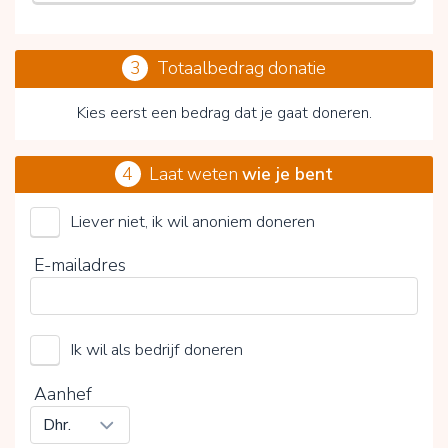
3
Totaalbedrag donatie
Kies eerst een bedrag dat je gaat doneren.
4
Laat weten
wie je bent
Liever niet, ik wil anoniem doneren
ALS Nederland (Stichting)
E-mailadres
Kies je vrijwillige bijdrage
Ik wil als bedrijf doneren
15%
0%
20%
Aanhef