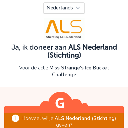
Oeps!
Je kunt nog niet verder vanwege:
Controleer en verbeter je invoer en probeer het
opnieuw.
Ja, ik doneer aan
ALS Nederland
(Stichting)
OK
Voor de actie
Miss Strange's Ice Bucket
Challenge
1
Hoeveel wil je
ALS Nederland (Stichting)
geven?