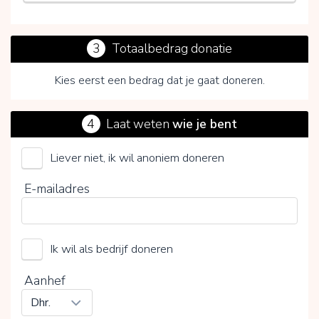
3
Totaalbedrag donatie
Kies eerst een bedrag dat je gaat doneren.
4
Laat weten
wie je bent
Liever niet, ik wil anoniem doneren
Podencoworld (Stichting)
E-mailadres
Kies je vrijwillige bijdrage
Ik wil als bedrijf doneren
15%
0%
20%
Aanhef