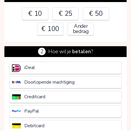
€ 10
€ 25
€ 50
Ander
€ 100
bedrag
2
Hoe wil je
betalen
?
€
iDeal
Doorlopende machtiging
Creditcard
PayPal
Debitcard