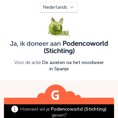
Oeps!
Je kunt nog niet verder vanwege:
Controleer en verbeter je invoer en probeer het
opnieuw.
Ja, ik doneer aan
Podencoworld
(Stichting)
OK
Voor de actie
De asielen na het noodweer
in Spanje
1
Hoeveel wil je
Podencoworld (Stichting)
geven?