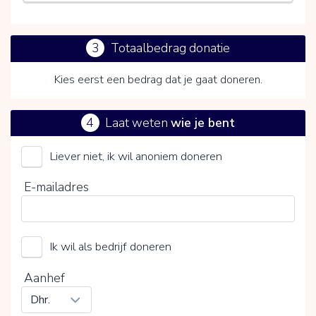
3
Totaalbedrag donatie
Kies eerst een bedrag dat je gaat doneren.
4
Laat weten
wie je bent
Liever niet, ik wil anoniem doneren
Door op V te klikken kies je wel of geen vrijwillige
E-mailadres
bijdrage
Ik wil als bedrijf doneren
Aanhef