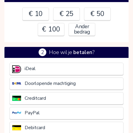
€ 10
€ 25
€ 50
Ander
€ 100
bedrag
2
Hoe wil je
betalen
?
€
iDeal
Doorlopende machtiging
Creditcard
PayPal
Debitcard