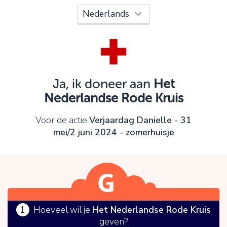
Oeps!
Je kunt nog niet verder vanwege:
Controleer en verbeter je invoer en probeer het
opnieuw.
Ja, ik doneer aan
Het
Nederlandse Rode Kruis
OK
Voor de actie
Verjaardag Danielle - 31
mei/2 juni 2024 - zomerhuisje
1
Hoeveel wil je
Het Nederlandse Rode Kruis
geven?