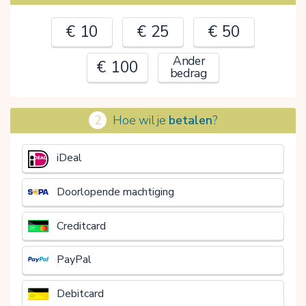
€ 10
€ 25
€ 50
Ander
€ 100
bedrag
2
Hoe wil je
betalen
?
€
iDeal
Doorlopende machtiging
Creditcard
PayPal
Debitcard