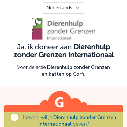
Oeps!
Je kunt nog niet verder vanwege:
Controleer en verbeter je invoer en probeer het
opnieuw.
Ja, ik doneer aan
Dierenhulp
zonder Grenzen Internationaal
OK
Voor de actie
Dierenhulp zonder Grenzen
en katten op Corfu
1
Hoeveel wil je
Dierenhulp zonder Grenzen
Internationaal
geven?