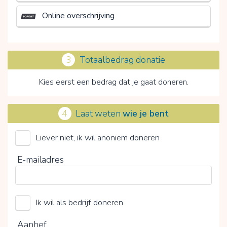
Online overschrijving
3
Totaalbedrag donatie
Kies eerst een bedrag dat je gaat doneren.
4
Laat weten
wie je bent
Liever niet, ik wil anoniem doneren
Dierenhulp zonder Grenzen Internationaal
E-mailadres
Kies je vrijwillige bijdrage
Ik wil als bedrijf doneren
15%
0%
20%
Aanhef