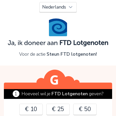
Oeps!
Je kunt nog niet verder vanwege:
Controleer en verbeter je invoer en probeer het
opnieuw.
Ja, ik doneer aan
FTD Lotgenoten
OK
Voor de actie
Steun FTD lotgenoten!
1
Hoeveel wil je
FTD Lotgenoten
geven?
€ 10
€ 25
€ 50