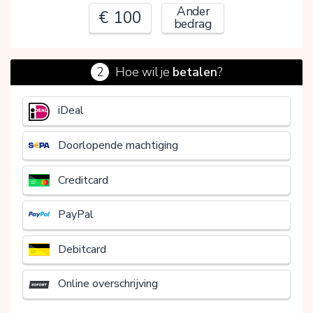
Ander
€ 100
bedrag
2
Hoe wil je
betalen
?
€
iDeal
Doorlopende machtiging
Creditcard
PayPal
Debitcard
Online overschrijving