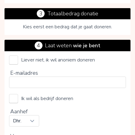
3
Totaalbedrag donatie
Kies eerst een bedrag dat je gaat doneren.
4
Laat weten
wie je bent
Liever niet, ik wil anoniem doneren
FTD Lotgenoten
E-mailadres
Kies je vrijwillige bijdrage
Ik wil als bedrijf doneren
15%
0%
20%
Aanhef