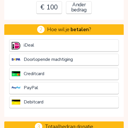
Ander
€ 100
bedrag
2
Hoe wil je
betalen
?
€
iDeal
Doorlopende machtiging
Creditcard
PayPal
Debitcard
3
Totaalbedrag donatie