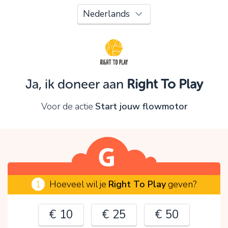
Oeps!
Je kunt nog niet verder vanwege:
Controleer en verbeter je invoer en probeer het
opnieuw.
Ja, ik doneer aan
Right To Play
OK
Voor de actie
Start jouw flowmotor
1
Hoeveel wil je
Right To Play
geven?
€ 10
€ 25
€ 50