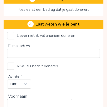
Kies eerst een bedrag dat je gaat doneren.
4
Laat weten
wie je bent
Liever niet, ik wil anoniem doneren
Right To Play
E-mailadres
Kies je vrijwillige bijdrage
15%
Ik wil als bedrijf doneren
0%
20%
Aanhef
Voornaam