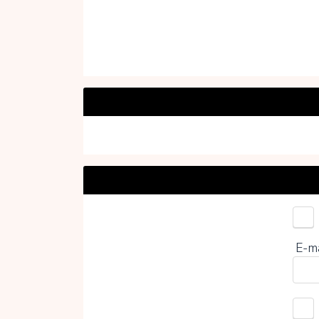
Kies 
E-m
0%