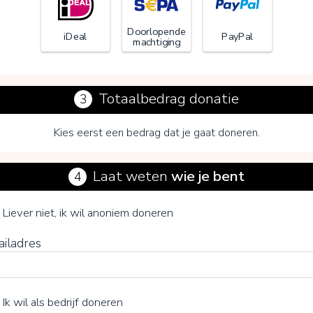
Doorlopende
iDeal
PayPal
machtiging
Totaalbedrag donatie
3
Kies eerst een bedrag dat je gaat doneren.
Laat weten
wie je bent
4
Meedoen in Rotterdam
je vrijwillige bijdrage
Liever niet, ik wil anoniem doneren
ailadres
15%
Ik wil als bedrijf doneren