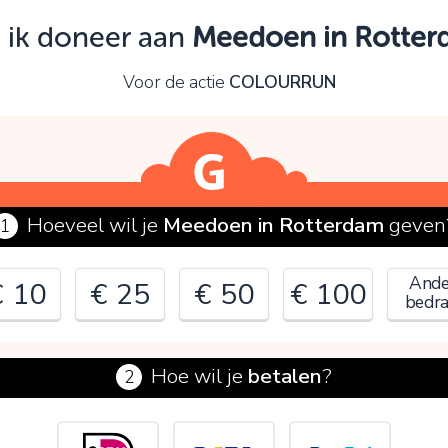
Oeps!
, ik doneer aan
Meedoen in Rotte
e kunt nog niet verder vanwege:
Voor de actie
COLOURRUN
ontroleer en verbeter je invoer en probeer het opnieuw.
OK
Hoeveel wil je
Meedoen in Rotterdam
geven
1
Ande
€ 10
€ 25
€ 50
€ 100
bedr
Hoe wil je
betalen
?
2
€