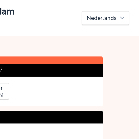
rdam
?
r
ag