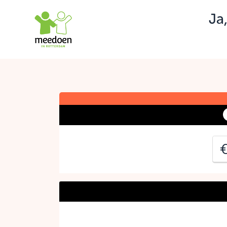
Ja
J
C