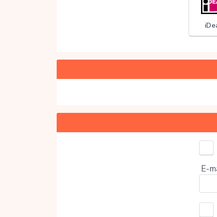
iDe
Kies 
E-m
0%