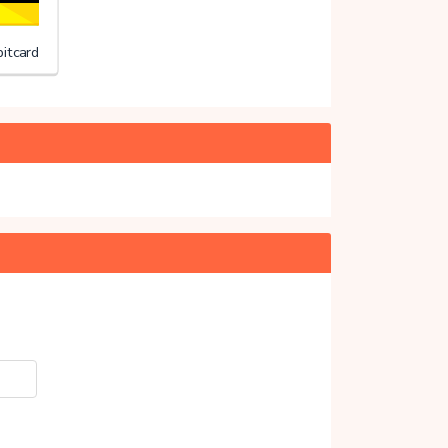
itcard
20%