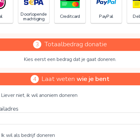
Doorlopende
al
Creditcard
PayPal
Deb
machtiging
Totaalbedrag donatie
3
Kies eerst een bedrag dat je gaat doneren.
Laat weten
wie je bent
4
Stichting PILL
je vrijwillige bijdrage
Liever niet, ik wil anoniem doneren
ailadres
15%
Ik wil als bedrijf doneren