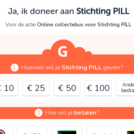
Oeps!
Ja, ik doneer aan
Stichting PILL
e kunt nog niet verder vanwege:
Voor de actie
Online collectebus voor Stichting PILL
ontroleer en verbeter je invoer en probeer het opnieuw.
OK
Hoeveel wil je
Stichting PILL
geven?
1
Ande
€ 10
€ 25
€ 50
€ 100
bedr
Hoe wil je
betalen
?
2
€