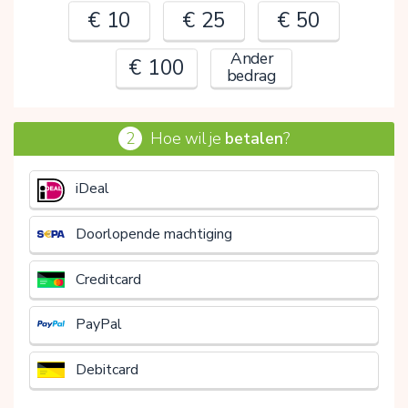
€ 10
€ 25
€ 50
Ander
€ 100
bedrag
2
Hoe wil je
betalen
?
€
iDeal
Doorlopende machtiging
Creditcard
PayPal
Debitcard