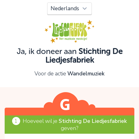
Oeps!
Je kunt nog niet verder vanwege:
Controleer en verbeter je invoer en probeer het
opnieuw.
Ja, ik doneer aan
Stichting De
Liedjesfabriek
OK
Voor de actie
Wandelmuziek
1
Hoeveel wil je
Stichting De Liedjesfabriek
geven?