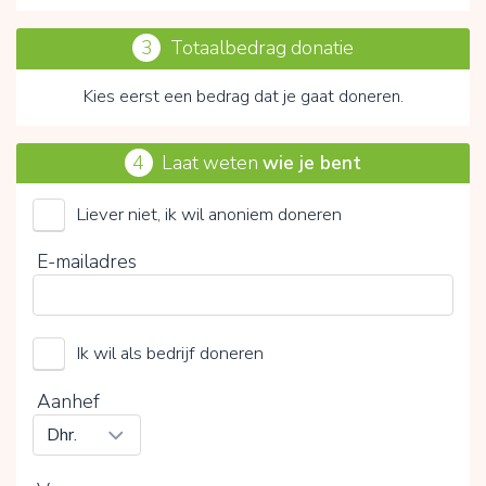
3
Totaalbedrag donatie
Kies eerst een bedrag dat je gaat doneren.
4
Laat weten
wie je bent
Liever niet, ik wil anoniem doneren
Stichting De Liedjesfabriek
E-mailadres
Kies je vrijwillige bijdrage
Ik wil als bedrijf doneren
15%
0%
20%
Aanhef