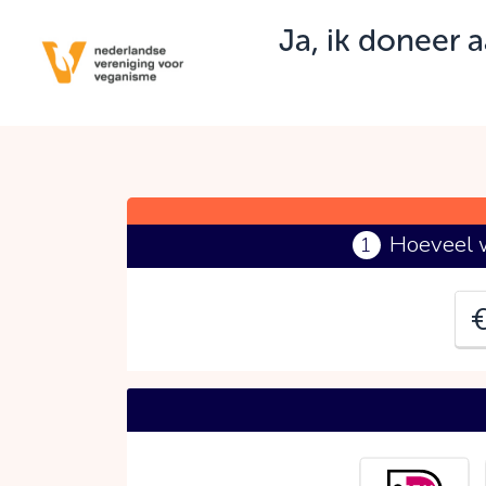
Ja, ik doneer 
J
C
Hoeveel w
1