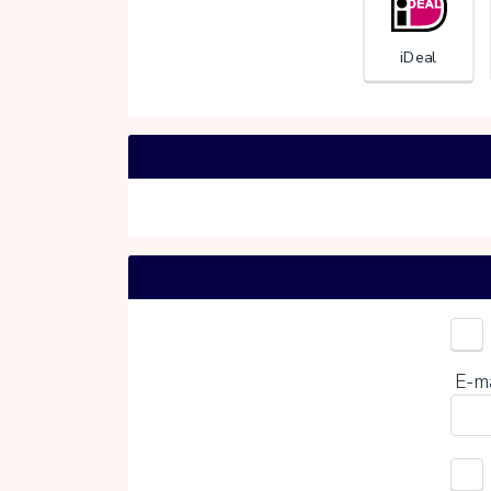
iDeal
N
Kies 
E-m
0%