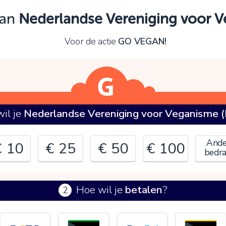
Oeps!
aan
Nederlandse Vereniging voor 
e kunt nog niet verder vanwege:
Voor de actie
GO VEGAN!
ontroleer en verbeter je invoer en probeer het opnieuw.
OK
il je
Nederlandse Vereniging voor Veganisme 
Ande
€ 10
€ 25
€ 50
€ 100
bedr
Hoe wil je
betalen
?
2
€