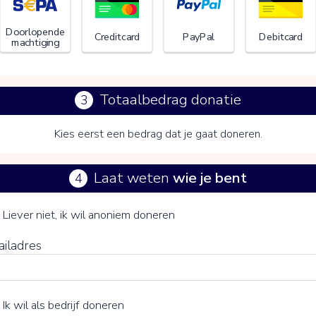
Doorlopende
Creditcard
PayPal
Debitcard
machtiging
Totaalbedrag donatie
3
Kies eerst een bedrag dat je gaat doneren.
Laat weten
wie je bent
4
ederlandse Vereniging voor Veganisme (NVV)
je vrijwillige bijdrage
Liever niet, ik wil anoniem doneren
ailadres
15%
Ik wil als bedrijf doneren