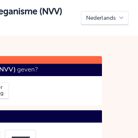
Veganisme (NVV)
(NVV)
geven?
r
ag