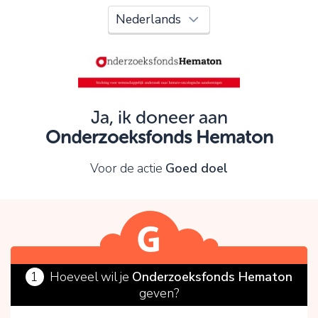
Oeps!
Je kunt nog niet verder vanwege:
Controleer en verbeter je invoer en probeer het
opnieuw.
Ja, ik doneer aan
Onderzoeksfonds Hematon
OK
Voor de actie
Goed doel
1
Hoeveel wil je
Onderzoeksfonds Hematon
geven?