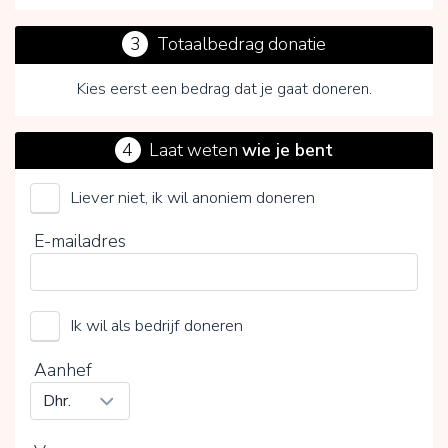
3
Totaalbedrag donatie
Kies eerst een bedrag dat je gaat doneren.
4
Laat weten
wie je bent
Liever niet, ik wil anoniem doneren
Onderzoeksfonds Hematon
E-mailadres
Kies je vrijwillige bijdrage
Ik wil als bedrijf doneren
15%
0%
20%
Aanhef