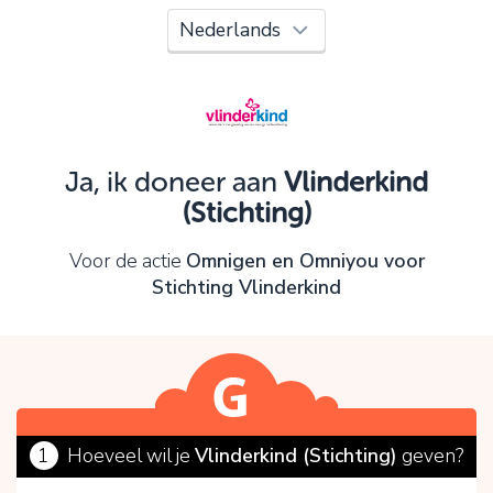
Oeps!
Je kunt nog niet verder vanwege:
Controleer en verbeter je invoer en probeer het
opnieuw.
Ja, ik doneer aan
Vlinderkind
(Stichting)
OK
Voor de actie
Omnigen en Omniyou voor
Stichting Vlinderkind
1
Hoeveel wil je
Vlinderkind (Stichting)
geven?