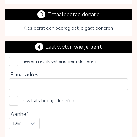
3
Totaalbedrag donatie
Kies eerst een bedrag dat je gaat doneren.
4
Laat weten
wie je bent
Liever niet, ik wil anoniem doneren
Vlinderkind (Stichting)
E-mailadres
Kies je vrijwillige bijdrage
Ik wil als bedrijf doneren
15%
0%
20%
Aanhef