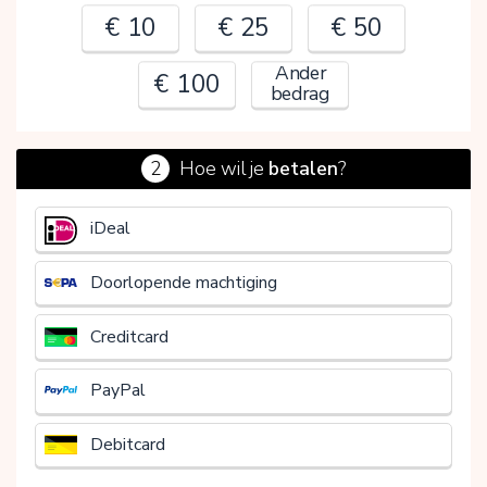
€ 10
€ 25
€ 50
Ander
€ 100
bedrag
2
Hoe wil je
betalen
?
€
iDeal
Doorlopende machtiging
Creditcard
PayPal
Debitcard