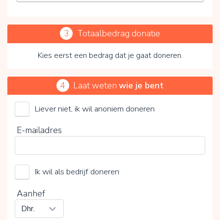
3
Totaalbedrag donatie
Kies eerst een bedrag dat je gaat doneren.
4
Laat weten
wie je bent
Liever niet, ik wil anoniem doneren
Smiling Child of The Gambia
E-mailadres
Kies je vrijwillige bijdrage
Ik wil als bedrijf doneren
15%
0%
20%
Aanhef