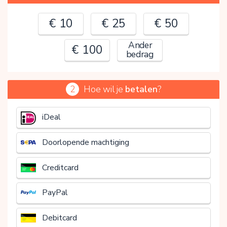
€ 10
€ 25
€ 50
Ander
€ 100
bedrag
2
Hoe wil je
betalen
?
€
iDeal
Doorlopende machtiging
Creditcard
PayPal
Debitcard