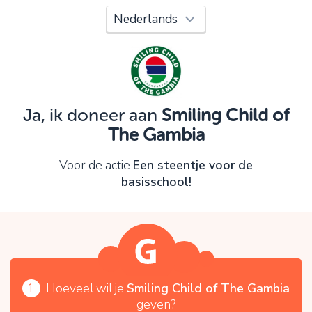
Oeps!
Je kunt nog niet verder vanwege:
Controleer en verbeter je invoer en probeer het
opnieuw.
Ja, ik doneer aan
Smiling Child of
The Gambia
OK
Voor de actie
Een steentje voor de
basisschool!
1
Hoeveel wil je
Smiling Child of The Gambia
geven?