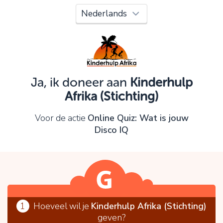
Oeps!
Je kunt nog niet verder vanwege:
Controleer en verbeter je invoer en probeer het
opnieuw.
Ja, ik doneer aan
Kinderhulp
Afrika (Stichting)
OK
Voor de actie
Online Quiz: Wat is jouw
Disco IQ
1
Hoeveel wil je
Kinderhulp Afrika (Stichting)
geven?