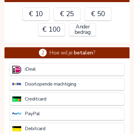
€ 10
€ 25
€ 50
Ander
€ 100
bedrag
2
Hoe wil je
betalen
?
€
iDeal
Doorlopende machtiging
Creditcard
PayPal
Debitcard