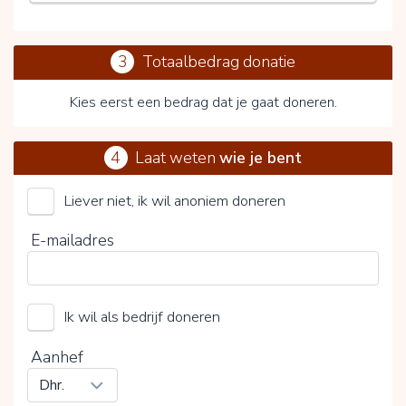
3
Totaalbedrag donatie
Kies eerst een bedrag dat je gaat doneren.
4
Laat weten
wie je bent
Liever niet, ik wil anoniem doneren
Door op V te klikken kies je wel of geen vrijwillige
E-mailadres
bijdrage
Ik wil als bedrijf doneren
Aanhef