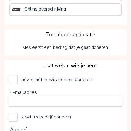
Online overschrijving
3
Totaalbedrag donatie
Kies eerst een bedrag dat je gaat doneren.
4
Laat weten
wie je bent
Liever niet, ik wil anoniem doneren
UMCG Transplantatiefonds
E-mailadres
Kies je vrijwillige bijdrage
Ik wil als bedrijf doneren
15%
0%
20%
Aanhef