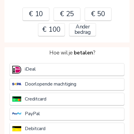
€ 10
€ 25
€ 50
Ander
€ 100
bedrag
2
Hoe wil je
betalen
?
€
iDeal
Doorlopende machtiging
Creditcard
PayPal
Debitcard