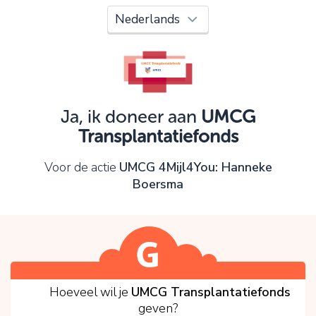
Oeps!
Je kunt nog niet verder vanwege:
Controleer en verbeter je invoer en probeer het
opnieuw.
Ja, ik doneer aan
UMCG
Transplantatiefonds
OK
Voor de actie
UMCG 4Mijl4You: Hanneke
Boersma
1
Hoeveel wil je
UMCG Transplantatiefonds
geven?