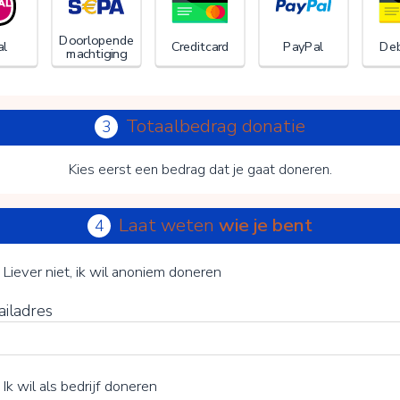
Doorlopende
al
Creditcard
PayPal
Deb
machtiging
Totaalbedrag donatie
3
Kies eerst een bedrag dat je gaat doneren.
Laat weten
wie je bent
4
Dog Rescue Greece
je vrijwillige bijdrage
Liever niet, ik wil anoniem doneren
ailadres
15%
Ik wil als bedrijf doneren