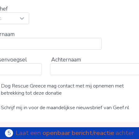
hef
rnaam
senvoegsel
Achternaam
Dog Rescue Greece mag contact met mij opnemen met
betrekking tot deze donatie
Schrijf mij in voor de maandelijkse nieuwsbrief van Geef.nl
Laat een
openbaar bericht/reactie
achter
5