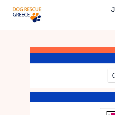
J
J
C