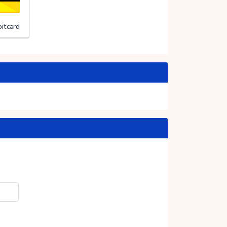
itcard
20%