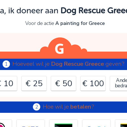
Oeps!
a, ik doneer aan
Dog Rescue Gree
e kunt nog niet verder vanwege:
Voor de actie
A painting for Greece
ontroleer en verbeter je invoer en probeer het opnieuw.
OK
Hoeveel wil je
Dog Rescue Greece
geven?
1
Ande
€ 10
€ 25
€ 50
€ 100
bedr
Hoe wil je
betalen
?
2
€