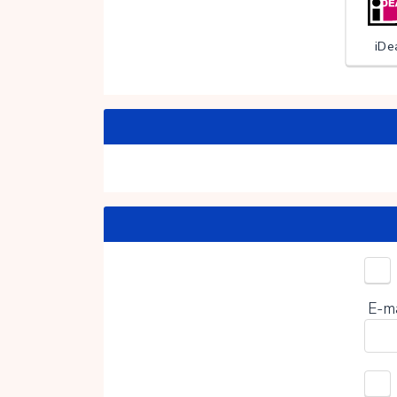
iDe
Kies 
E-m
0%