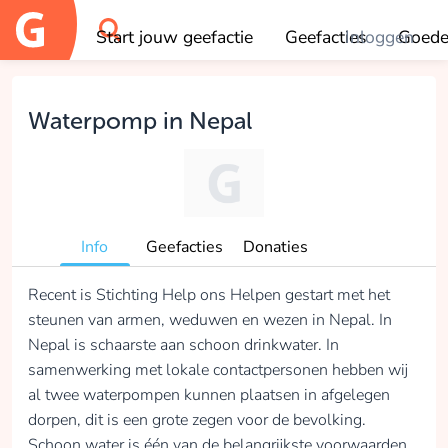
Start jouw geefactie
Geefacties
Inloggen
Goede
OK
Waterpomp in Nepal
Info
Geefacties
Donaties
Recent is Stichting Help ons Helpen gestart met het
steunen van armen, weduwen en wezen in Nepal. In
Nepal is schaarste aan schoon drinkwater. In
samenwerking met lokale contactpersonen hebben wij
al twee waterpompen kunnen plaatsen in afgelegen
dorpen, dit is een grote zegen voor de bevolking.
Schoon water is één van de belangrijkste voorwaarden