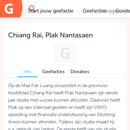
Start jouw geefactie
Geefacties
Inloggen
Goede
OK
Chiang Rai, Plak Nantasaen
Info
Geefacties
Donaties
Op de Mae Fah Luang universiteit in de provincie-
hoofdstad Chiang Rai heeft Plak Nantasaen zijn eerste
jaar studie met succes kunnen afsluiten. Daarvoor heeft
Plak op een internaat gezeten en heeft zijn VWO-
opleiding met financiële ondersteuning van Stichting
Aroon kunnen afronden. Tijdens zijn studie maakt hij
o.a. gebruik van laptop. De eerste helft van zijn studie