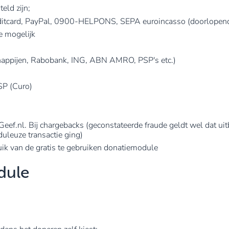
eld zijn;
ditcard, PayPal, 0900-HELPONS, SEPA euroincasso (doorlopende
e mogelijk
chappijen, Rabobank, ING, ABN AMRO, PSP's etc.)
SP (Curo)
or Geef.nl. Bij chargebacks (geconstateerde fraude geldt wel dat 
duleuze transactie ging)
k van de gratis te gebruiken donatiemodule
dule