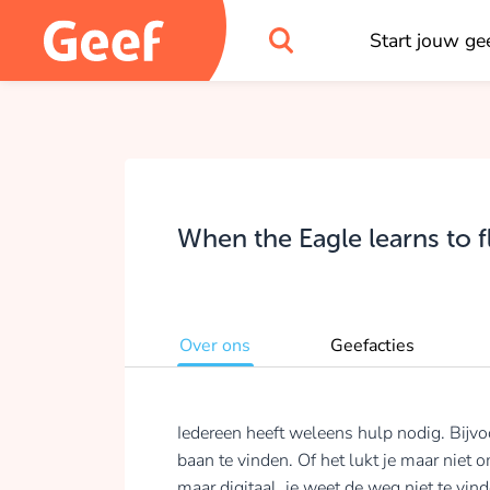
Start jouw gee
When the Eagle learns to f
Over ons
Geefacties
Iedereen heeft weleens hulp nodig. Bijvoo
baan te vinden. Of het lukt je maar niet o
maar digitaal, je weet de weg niet te vind