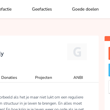
factie
Geefacties
Goede doelen
OK
ly
Donaties
Projecten
ANBI
rbeeld als het je maar niet lukt om een reguliere
m structuur in je leven te brengen. En alles moet
en! En hoe krijg je je leven weer op orde als je net