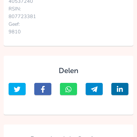
40537240
RSIN:
807723381
Geef:
9810
Delen