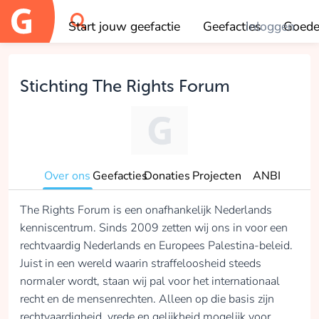
Start jouw geefactie
Geefacties
Inloggen
Goede
OK
Stichting The Rights Forum
Over ons
Geefacties
Donaties
Projecten
ANBI
The Rights Forum is een onafhankelijk Nederlands
kenniscentrum. Sinds 2009 zetten wij ons in voor een
rechtvaardig Nederlands en Europees Palestina-beleid.
Juist in een wereld waarin straffeloosheid steeds
normaler wordt, staan wij pal voor het internationaal
recht en de mensenrechten. Alleen op die basis zijn
rechtvaardigheid, vrede en gelijkheid mogelijk voor