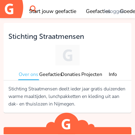
Start jouw geefactie
Geefacties
Inloggen
Goede
OK
Stichting Straatmensen
Over ons
Geefacties
Donaties
Projecten
Info
Stichting Straatmensen deelt ieder jaar gratis duizenden
warme maaltijden, lunchpakketten en kleding uit aan
dak- en thuislozen in Nijmegen.