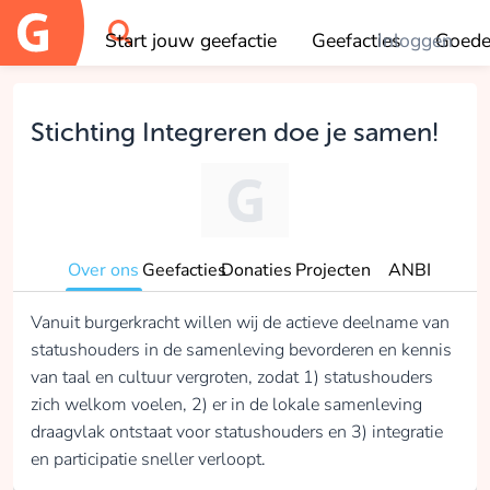
Start jouw geefactie
Geefacties
Inloggen
Goede
OK
Stichting Integreren doe je samen!
Over ons
Geefacties
Donaties
Projecten
ANBI
Vanuit burgerkracht willen wij de actieve deelname van
statushouders in de samenleving bevorderen en kennis
van taal en cultuur vergroten, zodat 1) statushouders
zich welkom voelen, 2) er in de lokale samenleving
draagvlak ontstaat voor statushouders en 3) integratie
en participatie sneller verloopt.