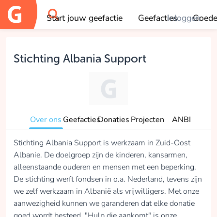
Start jouw geefactie
Geefacties
Inloggen
Goede
OK
Stichting Albania Support
Over ons
Geefacties
Donaties
Projecten
ANBI
Stichting Albania Support is werkzaam in Zuid-Oost
Albanie. De doelgroep zijn de kinderen, kansarmen,
alleenstaande ouderen en mensen met een beperking.
De stichting werft fondsen in o.a. Nederland, tevens zijn
we zelf werkzaam in Albanië als vrijwilligers. Met onze
aanwezigheid kunnen we garanderen dat elke donatie
goed wordt besteed. "Hulp die aankomt" is onze